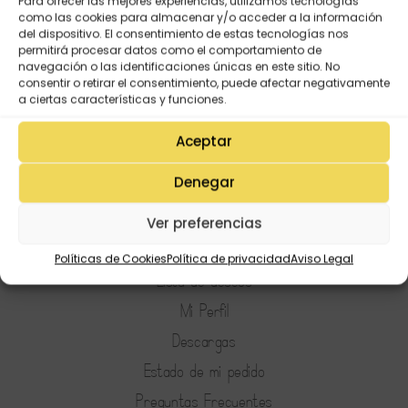
Para ofrecer las mejores experiencias, utilizamos tecnologías
esto y más!
como las cookies para almacenar y/o acceder a la información
del dispositivo. El consentimiento de estas tecnologías nos
30,85
€
25,00
€
permitirá procesar datos como el comportamiento de
navegación o las identificaciones únicas en este sitio. No
consentir o retirar el consentimiento, puede afectar negativamente
a ciertas características y funciones.
Aceptar
Denegar
Ver preferencias
Mi Cuenta
Políticas de Cookies
Política de privacidad
Aviso Legal
Lista de deseos
Mi Perfil
Descargas
Estado de mi pedido
Preguntas Frecuentes