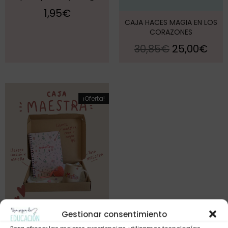
1,95
€
CAJA HACES MAGIA EN LOS
CORAZONES
30,85
€
25,00
€
¡Oferta!
Gestionar consentimiento
Caja ¡MAESTRA, te mereces