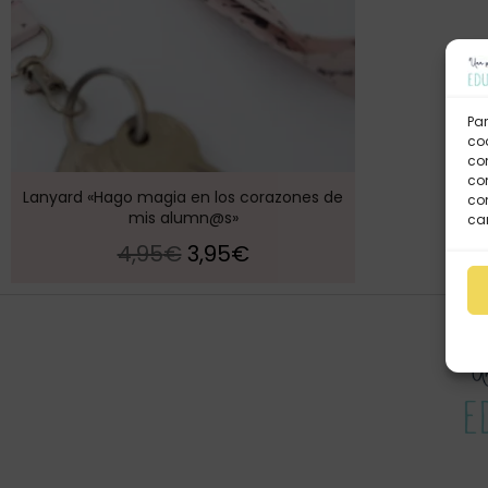
Par
coo
co
com
Lanyard «Hago magia en los corazones de
con
mis alumn@s»
car
4,95
€
3,95
€