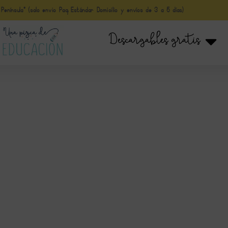
nínsula* (solo envio Paq Estándar Domicilio y envíos de 3 a 5 días)
Descargables gratis