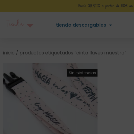
Envío GRATIS a partir de 50€ en Pe
Tienda
tienda descargables
inicio
/ productos etiquetados “cinta llaves maestro”
¡Oferta!
Sin existencias