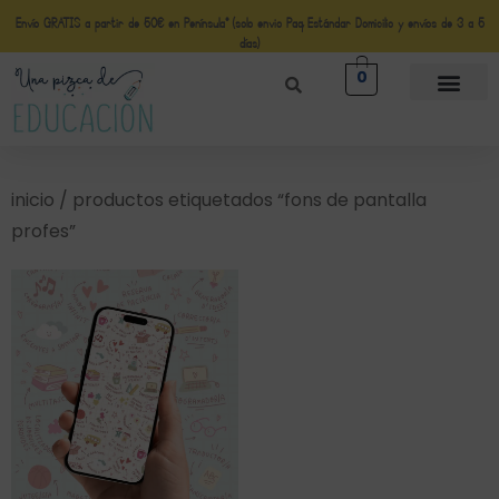
Envío GRATIS a partir de 50€ en Península* (solo envio Paq Estándar Domicilio y envíos de 3 a 5
días)
0
inicio
/ productos etiquetados “fons de pantalla
profes”