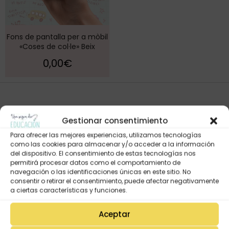
Fons de pantalla per a mòbil
«Coses de col·le» Beix
0,00
€
Gestionar consentimiento
Para ofrecer las mejores experiencias, utilizamos tecnologías
como las cookies para almacenar y/o acceder a la información
del dispositivo. El consentimiento de estas tecnologías nos
permitirá procesar datos como el comportamiento de
navegación o las identificaciones únicas en este sitio. No
consentir o retirar el consentimiento, puede afectar negativamente
Mi Cuenta
a ciertas características y funciones.
Lista de deseos
Mi Perfil
Aceptar