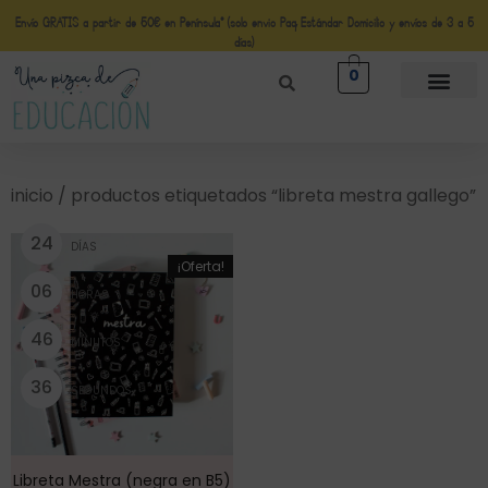
Envío GRATIS a partir de 50€ en Península* (solo envio Paq Estándar Domicilio y envíos de 3 a 5
días)
0
inicio
/ productos etiquetados “libreta mestra gallego”
2
4
DÍAS
¡Oferta!
0
6
HORAS
4
6
MINUTOS
3
6
SEGUNDOS
Libreta Mestra (negra en B5)