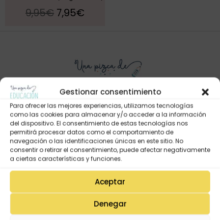
9,95
€
7,95
€
Gestionar consentimiento
Para ofrecer las mejores experiencias, utilizamos tecnologías
como las cookies para almacenar y/o acceder a la información
del dispositivo. El consentimiento de estas tecnologías nos
Mi Cuenta
permitirá procesar datos como el comportamiento de
Lista de deseos
navegación o las identificaciones únicas en este sitio. No
consentir o retirar el consentimiento, puede afectar negativamente
Mi Perfil
a ciertas características y funciones.
Descargas
Aceptar
Estado de mi pedido
Denegar
Preguntas Frecuentes