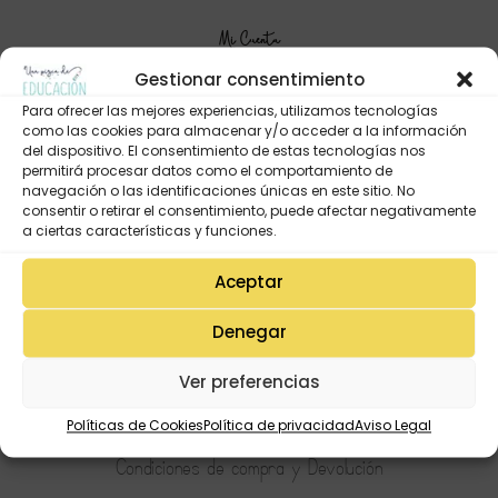
Mi Cuenta
Lista de deseos
Gestionar consentimiento
Mi Perfil
Para ofrecer las mejores experiencias, utilizamos tecnologías
como las cookies para almacenar y/o acceder a la información
Descargas
del dispositivo. El consentimiento de estas tecnologías nos
Estado de mi pedido
permitirá procesar datos como el comportamiento de
navegación o las identificaciones únicas en este sitio. No
Preguntas Frecuentes
consentir o retirar el consentimiento, puede afectar negativamente
a ciertas características y funciones.
Aceptar
Tienda
Aviso Legal
Denegar
Política de Privacidad
Ver preferencias
Política de Cookies
Terminos y condiciones
Políticas de Cookies
Política de privacidad
Aviso Legal
Condiciones de compra y Devolución