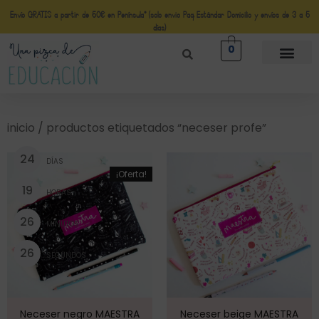
Envío GRATIS a partir de 50€ en Península* (solo envio Paq Estándar Domicilio y envíos de 3 a 5
días)
0
inicio
/ productos etiquetados “neceser profe”
2
4
DÍAS
¡Oferta!
1
9
HORAS
2
6
MINUTOS
2
5
SEGUNDOS
Neceser negro MAESTRA
Neceser beige MAESTRA