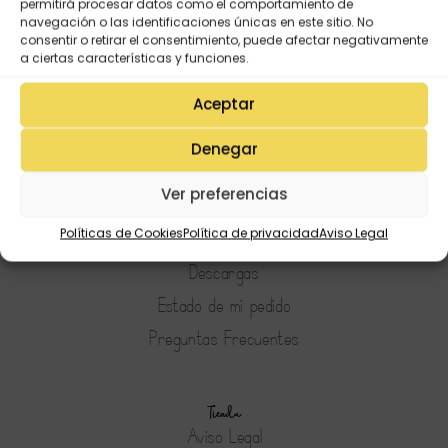
permitirá procesar datos como el comportamiento de
navegación o las identificaciones únicas en este sitio. No
consentir o retirar el consentimiento, puede afectar negativamente
a ciertas características y funciones.
Aceptar
Denegar
Mi Cuenta
Ver preferencias
Lista de deseos
Políticas de Cookies
Política de privacidad
Aviso Legal
Mi Perfil
Descargas
Estado de mi pedido
Preguntas Frecuentes
Tienda
Aviso Legal