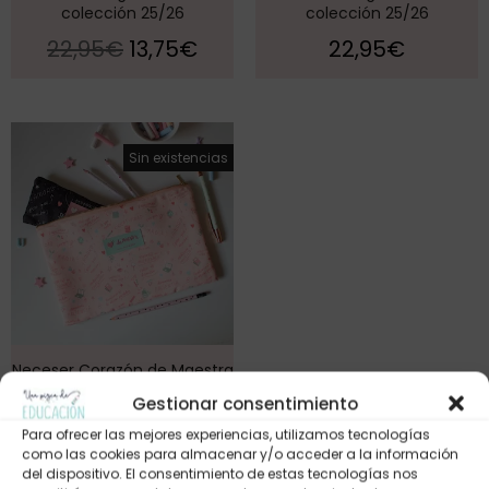
colección 25/26
colección 25/26
22,95
€
13,75
€
22,95
€
¡Oferta!
Sin existencias
Neceser Corazón de Maestra
(rosa)
Gestionar consentimiento
19,95
€
9,95
€
Para ofrecer las mejores experiencias, utilizamos tecnologías
como las cookies para almacenar y/o acceder a la información
del dispositivo. El consentimiento de estas tecnologías nos