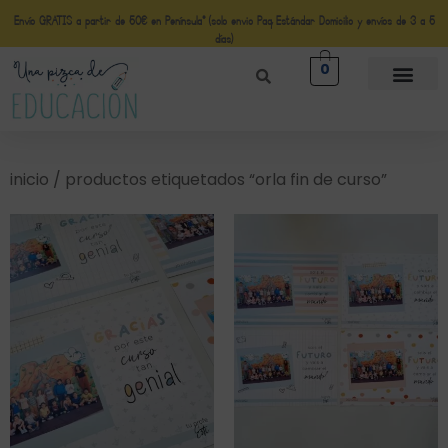
Envío GRATIS a partir de 50€ en Península* (solo envio Paq Estándar Domicilio y envíos de 3 a 5
días)
0
inicio
/ productos etiquetados “orla fin de curso”