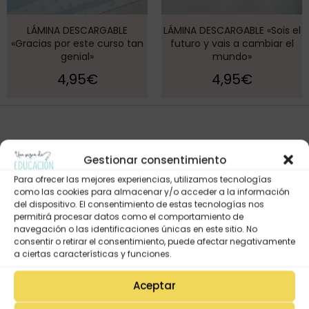
LÁMINA DESCARGABLE
LÁMINA DESCARGABLE «Sois el
«Gracias por este curso tan
futuro y vais a cambiar el
genial»
mundo»
4,95
€
4,95
€
Gestionar consentimiento
Para ofrecer las mejores experiencias, utilizamos tecnologías
como las cookies para almacenar y/o acceder a la información
del dispositivo. El consentimiento de estas tecnologías nos
permitirá procesar datos como el comportamiento de
navegación o las identificaciones únicas en este sitio. No
consentir o retirar el consentimiento, puede afectar negativamente
Mi Cuenta
a ciertas características y funciones.
Lista de deseos
Mi Perfil
Aceptar
Descargas