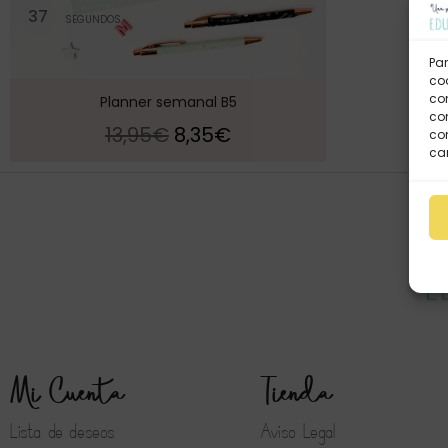
3
7
SEGUNDOS
Par
coo
co
Planner semanal B5
com
13,95
€
8,35
€
con
car
Mi Cuenta
Tienda
Lista de deseos
Aviso Legal