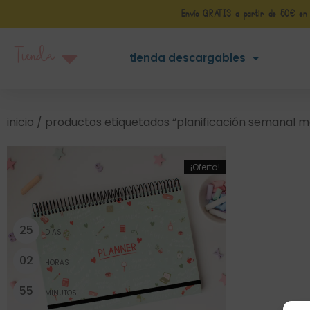
Envío GRATIS a partir de 50€ en Pe
Tienda
tienda descargables
inicio
/ productos etiquetados “planificación semanal m
¡Oferta!
2
5
DÍAS
0
2
HORAS
5
5
MINUTOS