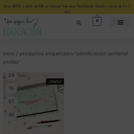
Envío GRATIS a partir de 50€ en Península* (solo envio Paq Estándar Domicilio y envíos de 3 a 5
días)
0
inicio
/ productos etiquetados “planificación semanal
profes”
2
4
DÍAS
¡Oferta!
1
9
HORAS
0
7
MINUTOS
4
0
SEGUNDOS