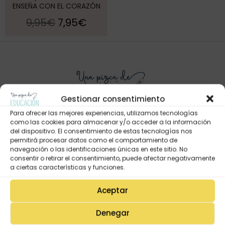
ENSEÑA CON EL CORAZÓN
9,95
€
7,95
€
Gestionar consentimiento
Para ofrecer las mejores experiencias, utilizamos tecnologías
como las cookies para almacenar y/o acceder a la información
del dispositivo. El consentimiento de estas tecnologías nos
permitirá procesar datos como el comportamiento de
Mi Cuenta
navegación o las identificaciones únicas en este sitio. No
Lista de deseos
consentir o retirar el consentimiento, puede afectar negativamente
a ciertas características y funciones.
Mi Perfil
Descargas
Aceptar
Estado de mi pedido
Denegar
Preguntas Frecuentes