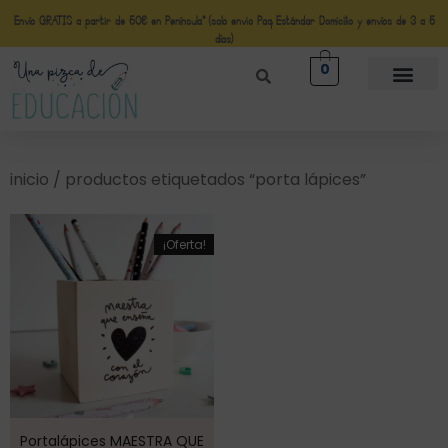
Envío GRATIS a partir de 50€ en Península* (solo envio Paq Estándar Domicilio y envíos de 3 a 5
días)
0
inicio
/ productos etiquetados “porta lápices”
¡Oferta!
Portalápices MAESTRA QUE