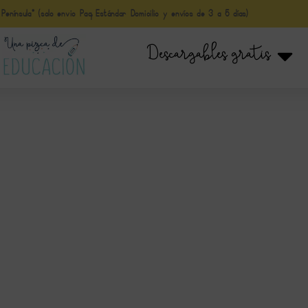
nínsula* (solo envio Paq Estándar Domicilio y envíos de 3 a 5 días)
Descargables gratis