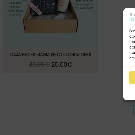
Par
coo
co
com
con
CAJA HACES MAGIA EN LOS CORAZONES
car
30,85
€
25,00
€