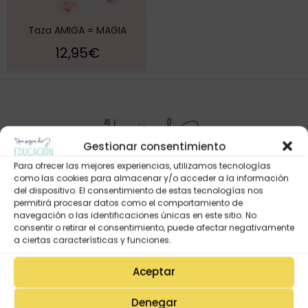
Taza AMIGA = MAGIA
12,95
€
Gestionar consentimiento
Para ofrecer las mejores experiencias, utilizamos tecnologías
como las cookies para almacenar y/o acceder a la información
del dispositivo. El consentimiento de estas tecnologías nos
permitirá procesar datos como el comportamiento de
Mi Cuenta
navegación o las identificaciones únicas en este sitio. No
consentir o retirar el consentimiento, puede afectar negativamente
Lista de deseos
a ciertas características y funciones.
Mi Perfil
Aceptar
Descargas
Estado de mi pedido
Denegar