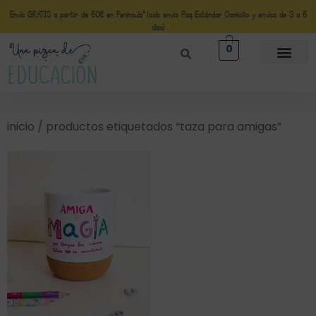
Envío GRATIS a partir de 50€ en Península* (solo envio Paq Estándar Domicilio y envíos de 3 a 5
días)
0
inicio
/ productos etiquetados “taza para amigas”