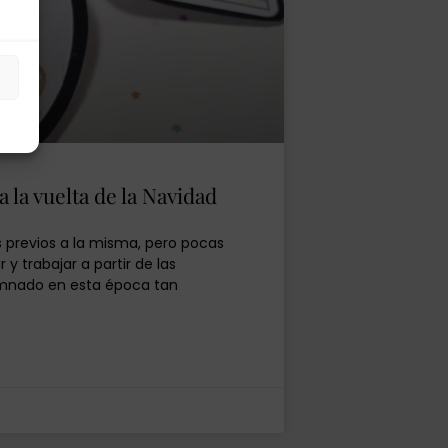
s
a la vuelta de la Navidad
s previos a la misma, pero pocas
y trabajar a partir de las
lumnado en esta época tan