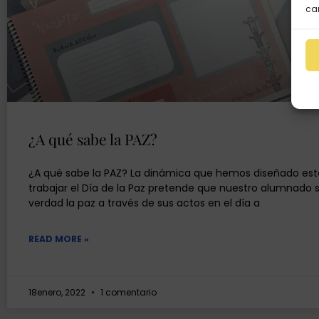
car
¿A qué sabe la PAZ?
¿A qué sabe la PAZ? La dinámica que hemos diseñado est
trabajar el Día de la Paz pretende que nuestro alumnado
verdad la paz a través de sus actos en el día a
READ MORE »
18enero, 2022
1 comentario