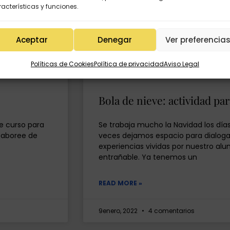
acterísticas y funciones.
Aceptar
Denegar
Ver preferencia
Políticas de Cookies
Política de privacidad
Aviso Legal
Bola de nieve: actividad par
e curso para
Se trabaja mucho la Navidad los día
 saboree de
veces dejamos espacio para dialogar 
experiencias vividas por nuestro a
entrañable. Ya tenemos un
READ MORE »
9enero, 2022
4 comentarios