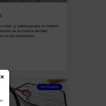
z
s coles ¿y sabéis porque se celebra
ersario de la muerte del líder
s en las actividades
FESTIVIDADES
 No