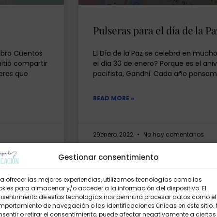
Pulseras para el día de la Pa
ibro Cuentos
El Día de la Paz se celebra en mucho
itió compartir
el día 30 de enero? Porque es el aniv
jeres que
pacifista, Gandhi. Cada año pensamo
READ MORE »
29enero, 2022
No hay comentarios
Gestionar consentimiento
FESTIVIDADES
a ofrecer las mejores experiencias, utilizamos tecnologías como las
kies para almacenar y/o acceder a la información del dispositivo. El
nsentimiento de estas tecnologías nos permitirá procesar datos como el
portamiento de navegación o las identificaciones únicas en este sitio.
sentir o retirar el consentimiento, puede afectar negativamente a ciertas