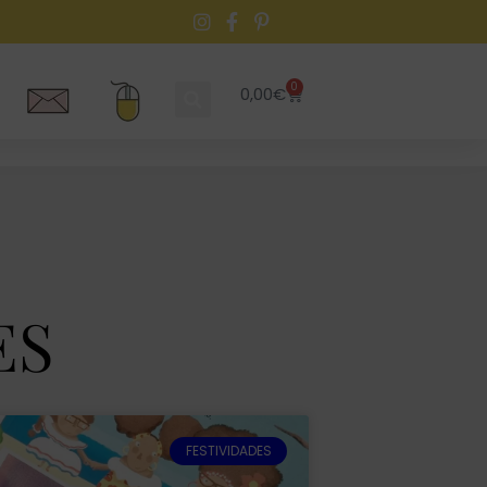
0
0,00
€
ES
FESTIVIDADES