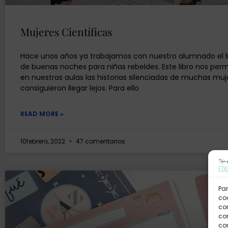
Mujeres Científicas
Hace unos años ya trabajamos con nuestro alumnado el l
de buenas noches para niñas rebeldes. Este libro nos perm
en nuestras aulas las historias silenciadas de muchas mu
consiguieron llegar lejos. Para ello
READ MORE »
10febrero, 2022
47 comentarios
Par
coo
co
com
con