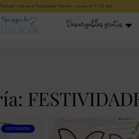
nínsula* (solo envio Paq Estándar Domicilio y envíos de 3 a 5 días)
Descargables gratis
ría: FESTIVIDAD
FESTIVIDADES