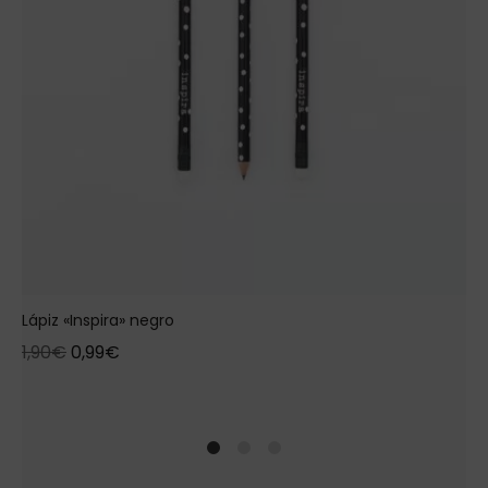
Lápiz «Inspira» negro
1,90
€
0,99
€
1
2
4