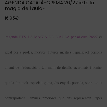
AGENDA CATALÀ-CREMA 26/27 «Ets la
màgia de l’aula»
16,95
€
és
L’
agenda ETS LA MÀGIA DE L’AULA per al curs 26/27
ideal per a profes, mestres, futures mestres i qualsevol persona
amant de l’educació… Un munt de detalls, acaronats i bonics
que la fan molt especial: goma, disseny de portada, sobre en la
contraportada, làmines precioses que ens representen, tapes