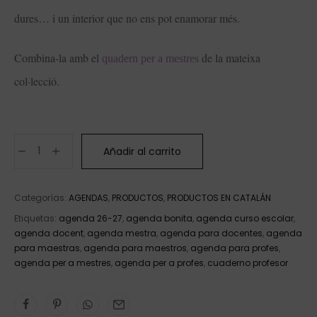
dures… i un interior que no ens pot enamorar més.
Combina-la amb el
de la mateixa
quadern per a mestres
col·lecció.
Añadir al carrito
Categorías:
AGENDAS
,
PRODUCTOS
,
PRODUCTOS EN CATALÁN
Etiquetas:
agenda 26-27
,
agenda bonita
,
agenda curso escolar
,
agenda docent
,
agenda mestra
,
agenda para docentes
,
agenda
para maestras
,
agenda para maestros
,
agenda para profes
,
agenda per a mestres
,
agenda per a profes
,
cuaderno profesor