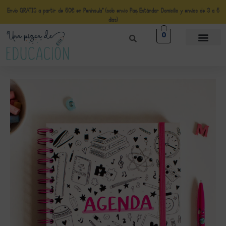
Envío GRATIS a partir de 50€ en Península* (solo envio Paq Estándar Domicilio y envíos de 3 a 5
días)
0