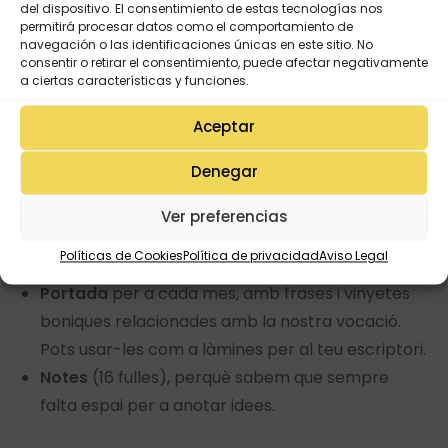
del dispositivo. El consentimiento de estas tecnologías nos
permitirá procesar datos como el comportamiento de
2
horaris.
navegación o las identificaciones únicas en este sitio. No
consentir o retirar el consentimiento, puede afectar negativamente
Calendari
curs escolar 26/27
a ciertas características y funciones.
Planning mensual
(curs escolar 26/27) amb
festivitats i dates assenyalades.
Aceptar
Plantilles
per a completar: agenda de contactes
Denegar
i contrasenyes per a no oblidar.
Agenda
por mesos, amb organització a setmana
Ver preferencias
vista de setembre de 2026 a agost de 2027 (curs
Políticas de Cookies
Política de privacidad
Aviso Legal
escolar).
Portada
per a cada mes, amb frases i vinyetes
boniques relacionades amb la nostra vocació.
Pots usar-les com a làmines per al teu escriptori.
Notes
(16 fulles), perquè sabem que sempre
falta espai per a anotar idees.