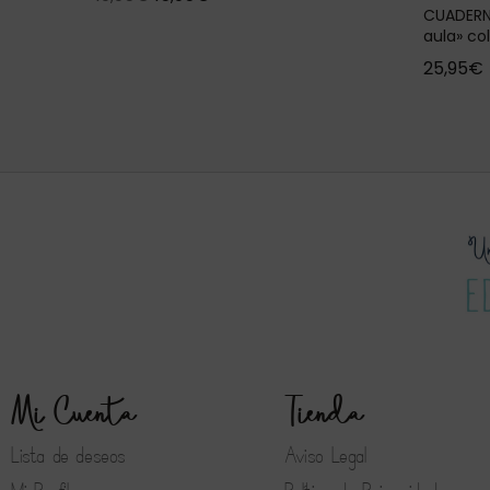
CUADERN
aula» co
25,95
€
Mi Cuenta
Tienda
Lista de deseos
Aviso Legal