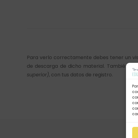
Para verlo correctamente debes tener un vi
de descarga de dicho material. También lo
superior)
, con tus datos de registro.
Par
coo
co
com
con
car