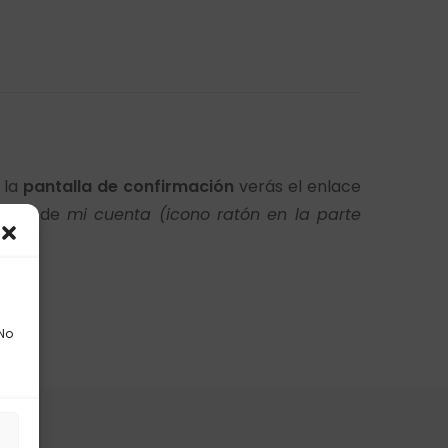
 la
pantalla de confirmación
verás el enlace
r desde
mi cuenta (icono ratón en la parte
 No
s