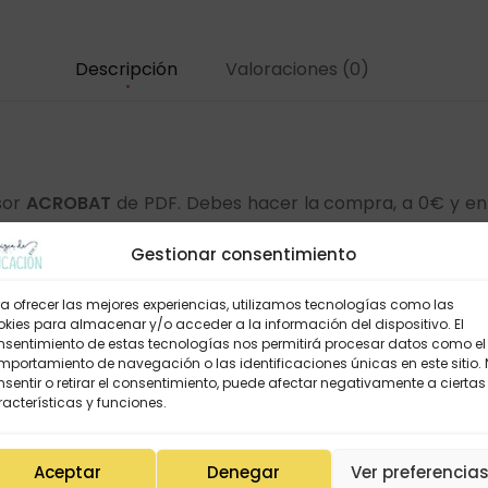
Descripción
Valoraciones (0)
sor
ACROBAT
de PDF. Debes hacer la compra, a 0€ y en
 tendrás en tu área personal de la web, puedes accede
Gestionar consentimiento
a ofrecer las mejores experiencias, utilizamos tecnologías como las
kies para almacenar y/o acceder a la información del dispositivo. El
nsentimiento de estas tecnologías nos permitirá procesar datos como el
portamiento de navegación o las identificaciones únicas en este sitio.
sentir o retirar el consentimiento, puede afectar negativamente a ciertas
acterísticas y funciones.
Aceptar
Denegar
Ver preferencia