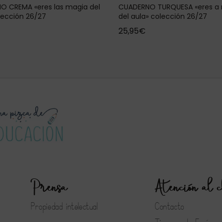
O CREMA «eres las magia del
CUADERNO TURQUESA «eres a
lección 26/27
del aula» colección 26/27
25,95
€
Prensa
Atención al c
Propiedad intelectual
Contacto