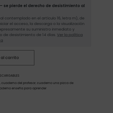
— se pierde el derecho de desistimiento al
al contemplado en el artículo 16, letra m), de
iniciar el acceso, la descarga o la visualización
 expresamente su suministro inmediato y
o de desistimiento de 14 días.
Ver la política
ta
al carrito
ESCARGABLES
,
cuaderno del profesor
,
cuaderno una pizca de
aderno enseña para aprender