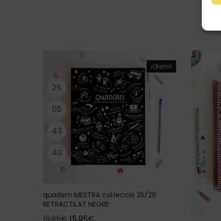
¡Oferta!
2
5
DÍAS
0
5
HORAS
4
3
MINUTOS
4
3
SEGUNDOS
quadern MESTRA col·lecció 25/26
RETRACTILAT NEGRE
19,95
€
15,95
€