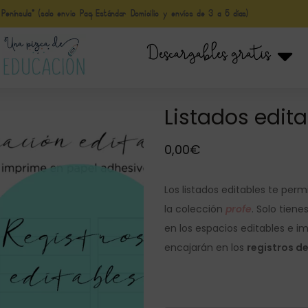
nínsula* (solo envio Paq Estándar Domicilio y envíos de 3 a 5 días)
Descargables gratis
Listados edit
0,00
€
Los listados editables te perm
la colección
profe
. Solo tiene
en los espacios editables e im
encajarán en los
registros d