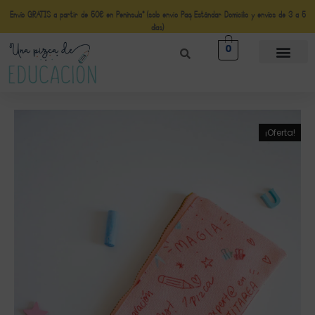
Envío GRATIS a partir de 50€ en Península* (solo envio Paq Estándar Domicilio y envíos de 3 a 5
días)
0
¡Oferta!