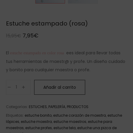
Estuche estampado (rosa)
7,95
€
15,95
€
El
ees ideal para llevar todas
estuche estampado en color rosa
tus herramientas de maestr@ y profe. Un diseño cuidado
y bonito para cualquier maestra o profe.
Añadir al carrito
Categorías:
ESTUCHES
,
PAPELERÍA
,
PRODUCTOS
Etiquetas:
estuche bonito
,
estuche corazón de maestra
,
estuche
lápices
,
estuche maestra
,
estuche maestros
,
estuche para
maestras
,
estuche profes
,
estuche tela
,
estuche una pizca de