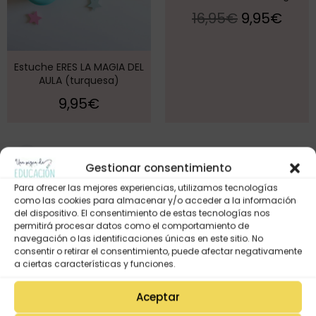
16,95
€
9,95
€
Estuche ERES LA MAGIA DEL
AULA (turquesa)
9,95
€
2
4
DÍAS
Gestionar consentimiento
¡Oferta!
¡Oferta!
0
8
Para ofrecer las mejores experiencias, utilizamos tecnologías
HORAS
como las cookies para almacenar y/o acceder a la información
del dispositivo. El consentimiento de estas tecnologías nos
4
0
MINUTOS
permitirá procesar datos como el comportamiento de
navegación o las identificaciones únicas en este sitio. No
4
7
consentir o retirar el consentimiento, puede afectar negativamente
SEGUNDOS
a ciertas características y funciones.
Aceptar
Estuche MAESTRA negro