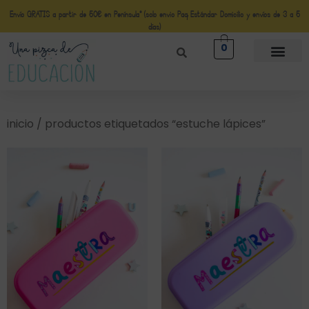
Envío GRATIS a partir de 50€ en Península* (solo envio Paq Estándar Domicilio y envíos de 3 a 5
días)
0
inicio
/ productos etiquetados “estuche lápices”