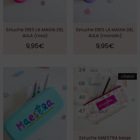
Estuche ERES LA MAGIA DEL
Estuche ERES LA MAGIA DEL
AULA (rosa)
AULA (morado)
9,95
€
9,95
€
2
4
DÍAS
¡Oferta!
0
8
HORAS
4
0
MINUTOS
4
7
SEGUNDOS
Estuche MAESTRA beige