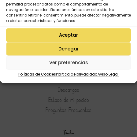
permitirá procesar datos como el comportamiento de
navegación o las identificaciones únicas en este sitio. No
consentir o retirar el consentimiento, puede afectar negativamente
a ciertas características y funciones.
Aceptar
Denegar
Mi Cuenta
Ver preferencias
Lista de deseos
Políticas de Cookies
Política de privacidad
Aviso Legal
Mi Perfil
Descargas
Estado de mi pedido
Preguntas Frecuentes
Tienda