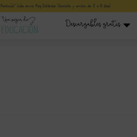
nínsula* (solo envio Paq Estándar Domicilio y envíos de 3 a 5 días)
Descargables gratis