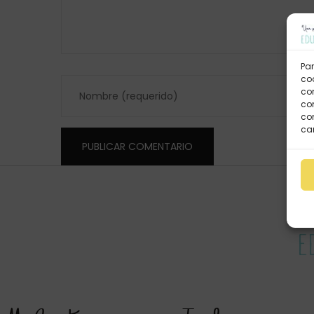
Par
coo
co
com
con
car