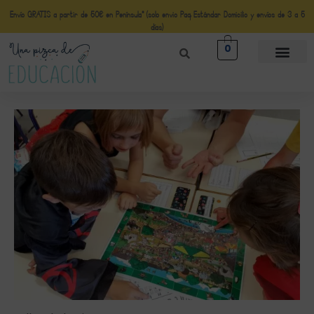
Envío GRATIS a partir de 50€ en Península* (solo envio Paq Estándar Domicilio y envíos de 3 a 5
días)
0