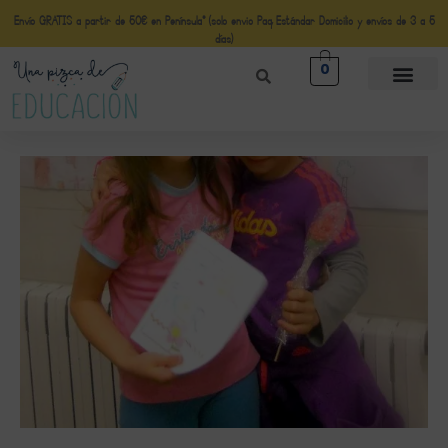
Envío GRATIS a partir de 50€ en Península* (solo envio Paq Estándar Domicilio y envíos de 3 a 5
días)
0