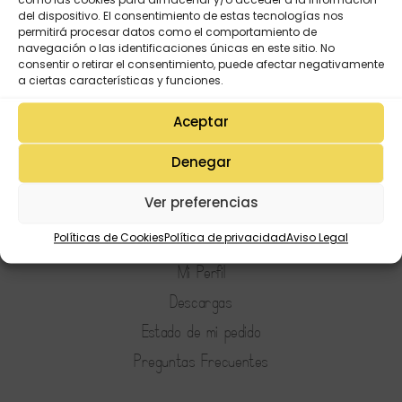
del dispositivo. El consentimiento de estas tecnologías nos
permitirá procesar datos como el comportamiento de
navegación o las identificaciones únicas en este sitio. No
consentir o retirar el consentimiento, puede afectar negativamente
a ciertas características y funciones.
Aceptar
Denegar
Ver preferencias
Mi Cuenta
Políticas de Cookies
Política de privacidad
Aviso Legal
Lista de deseos
Mi Perfil
Descargas
Estado de mi pedido
Preguntas Frecuentes