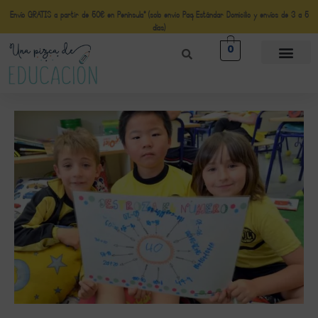
Envío GRATIS a partir de 50€ en Península* (solo envio Paq Estándar Domicilio y envíos de 3 a 5
días)
0