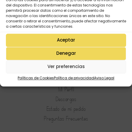
del dispositivo. El consentimiento de estas tecnologías nos
permitirá procesar datos como el comportamiento de
navegación o las identificaciones únicas en este sitio. No
consentir o retirar el consentimiento, puede afectar negativamente
a ciertas características y funciones.
Aceptar
Denegar
Ver preferencias
Mi Cuenta
Políticas de Cookies
Política de privacidad
Aviso Legal
Lista de deseos
Mi Perfil
Descargas
Estado de mi pedido
Preguntas Frecuentes