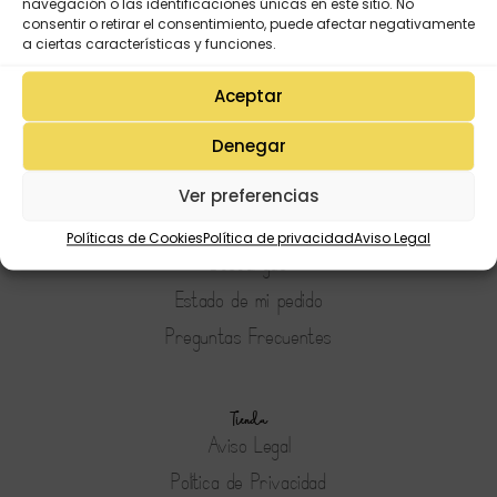
navegación o las identificaciones únicas en este sitio. No
consentir o retirar el consentimiento, puede afectar negativamente
a ciertas características y funciones.
Aceptar
Denegar
Mi Cuenta
Lista de deseos
Ver preferencias
Mi Perfil
Políticas de Cookies
Política de privacidad
Aviso Legal
Descargas
Estado de mi pedido
Preguntas Frecuentes
Tienda
Aviso Legal
Política de Privacidad