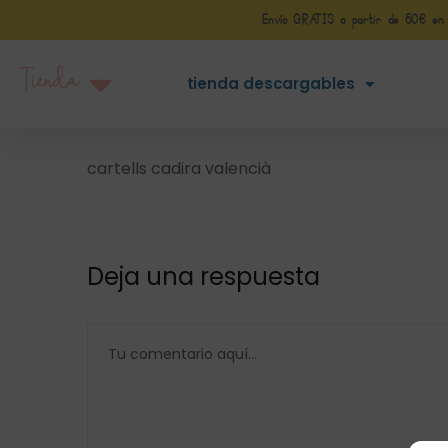
Envío GRATIS a partir de 50€ en Pe
Tienda
tienda descargables
cartells cadira valencià
Deja una respuesta