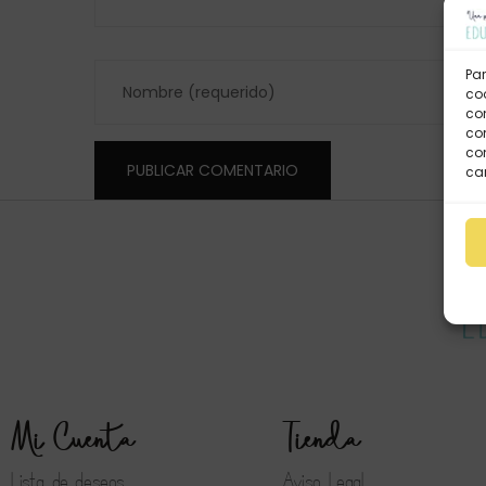
Par
coo
co
com
con
car
Mi Cuenta
Tienda
Lista de deseos
Aviso Legal