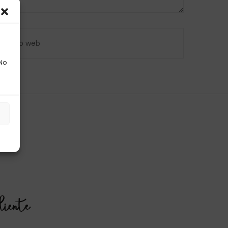
 No
s
liente