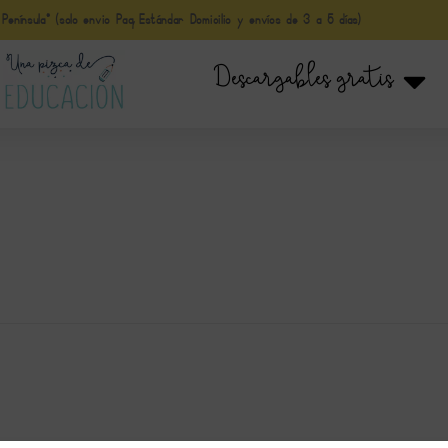
nínsula* (solo envio Paq Estándar Domicilio y envíos de 3 a 5 días)
Descargables gratis