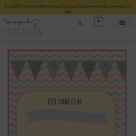
Envío GRATIS a partir de 50€ en Península* (solo envio Paq Estándar Domicilio y envíos de 3 a 5
días)
0