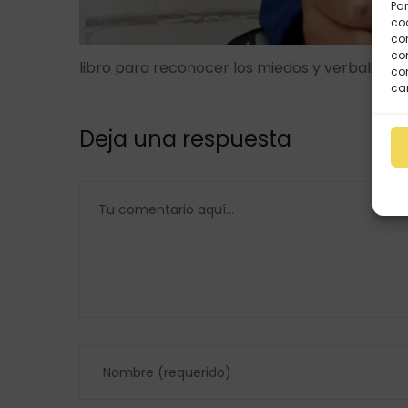
Par
coo
co
com
libro para reconocer los miedos y verbalizarl
con
car
Deja una respuesta