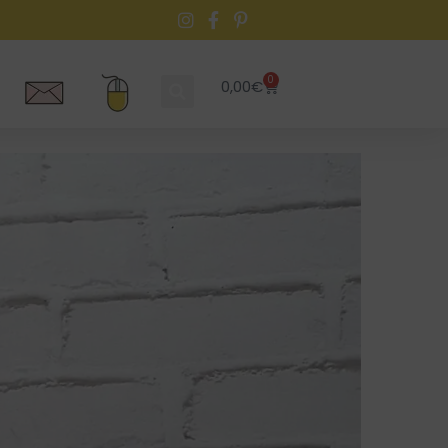
0
0,00
€