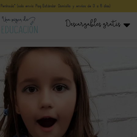
nínsula* (solo envio Paq Estándar Domicilio y envíos de 3 a 5 días)
Descargables gratis