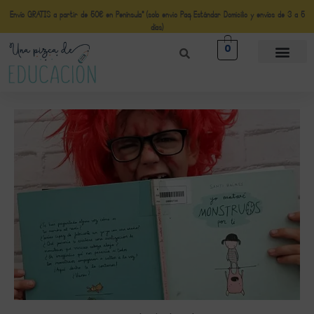
Envío GRATIS a partir de 50€ en Península* (solo envio Paq Estándar Domicilio y envíos de 3 a 5
días)
0