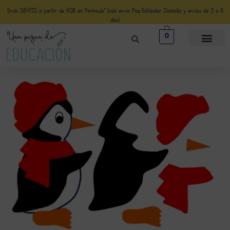
Envío GRATIS a partir de 50€ en Península* (solo envio Paq Estándar Domicilio y envíos de 3 a 5
días)
0