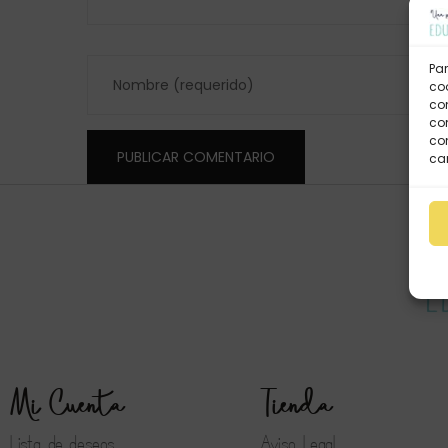
Par
coo
co
com
con
car
Mi Cuenta
Tienda
Lista de deseos
Aviso Legal