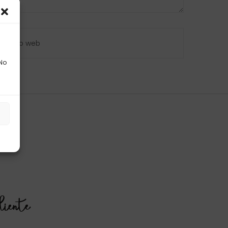
 No
s
liente