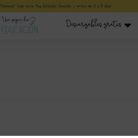
nínsula* (solo envio Paq Estándar Domicilio y envíos de 3 a 5 días)
Descargables gratis