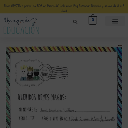
Envío GRATIS a partir de 50€ en Península* (solo envio Paq Estándar Domicilio y envíos de 3 a 5
días)
0