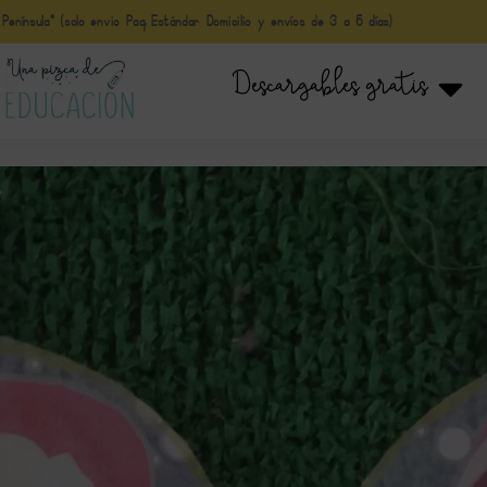
nínsula* (solo envio Paq Estándar Domicilio y envíos de 3 a 5 días)
Descargables gratis