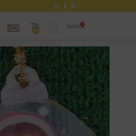
0
0,00
€