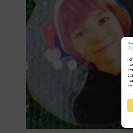
Par
coo
co
com
con
car