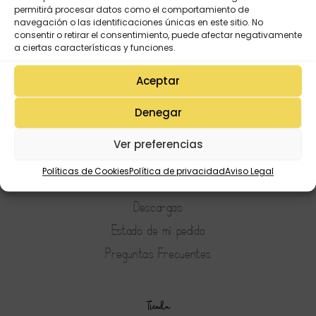
permitirá procesar datos como el comportamiento de
navegación o las identificaciones únicas en este sitio. No
consentir o retirar el consentimiento, puede afectar negativamente
a ciertas características y funciones.
Aceptar
Denegar
Mi Cuenta
Ver preferencias
Lista de deseos
Políticas de Cookies
Política de privacidad
Aviso Legal
Mi Perfil
Descargas
Estado de mi pedido
Preguntas Frecuentes
Tienda