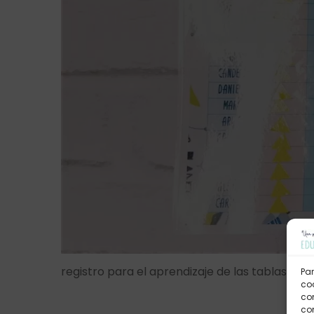
registro para el aprendizaje de las tablas de m
Par
coo
co
com