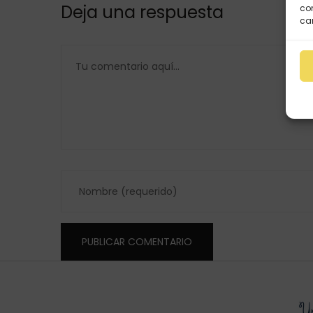
Deja una respuesta
con
car