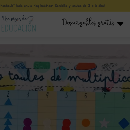
nínsula* (solo envio Paq Estándar Domicilio y envíos de 3 a 5 días)
Descargables gratis