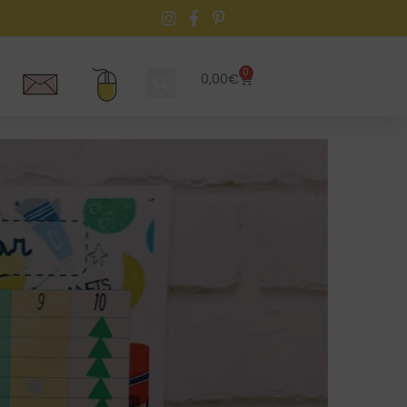
0
0,00
€