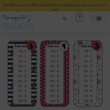
Envío GRATIS a partir de 50€ en Península* (solo envio Paq Estándar Domicilio y envíos de 3 a 5
días)
0