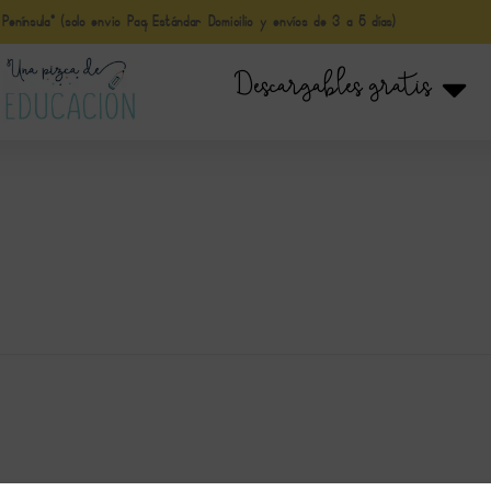
nínsula* (solo envio Paq Estándar Domicilio y envíos de 3 a 5 días)
Descargables gratis