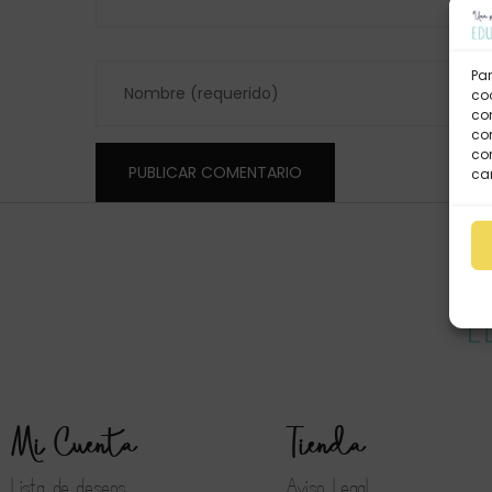
Par
coo
co
com
con
car
Mi Cuenta
Tienda
Lista de deseos
Aviso Legal