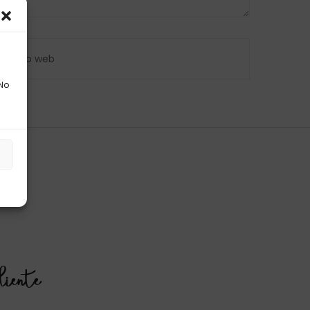
 No
s
liente