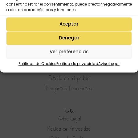
consentir o retirar el consentimiento, puede afectar negativamente
a ciertas características y funciones.
Aceptar
Denegar
Mi Cuenta
Lista de deseos
Ver preferencias
Mi Perfil
Políticas de Cookies
Política de privacidad
Aviso Legal
Descargas
Estado de mi pedido
Preguntas Frecuentes
Tienda
Aviso Legal
Política de Privacidad