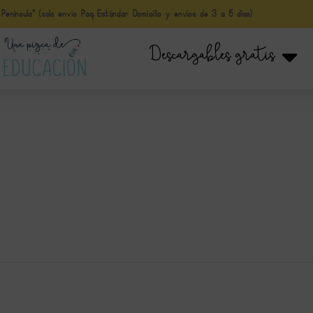
nínsula* (solo envio Paq Estándar Domicilio y envíos de 3 a 5 días)
Descargables gratis