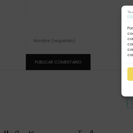
Par
coo
co
com
con
car