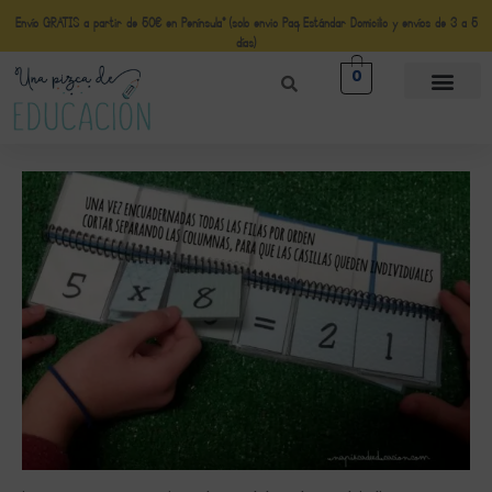
Envío GRATIS a partir de 50€ en Península* (solo envio Paq Estándar Domicilio y envíos de 3 a 5
días)
0