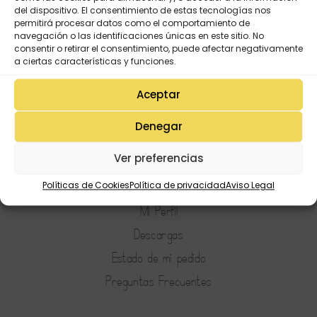
del dispositivo. El consentimiento de estas tecnologías nos
permitirá procesar datos como el comportamiento de
navegación o las identificaciones únicas en este sitio. No
consentir o retirar el consentimiento, puede afectar negativamente
a ciertas características y funciones.
Aceptar
Denegar
Ver preferencias
Mi Cuenta
Lista de deseos
Políticas de Cookies
Política de privacidad
Aviso Legal
Mi Perfil
Descargas
Estado de mi pedido
Preguntas Frecuentes