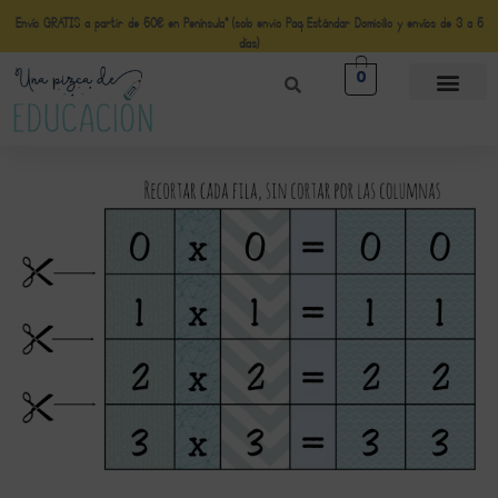
Envío GRATIS a partir de 50€ en Península* (solo envio Paq Estándar Domicilio y envíos de 3 a 5
días)
0