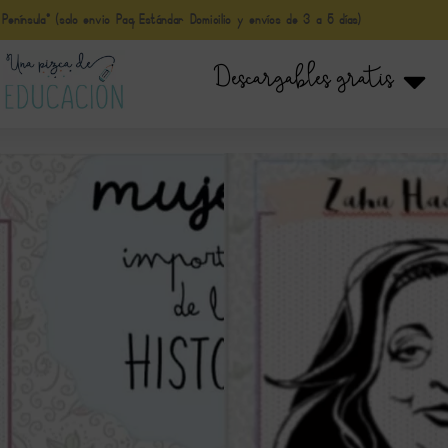
nínsula* (solo envio Paq Estándar Domicilio y envíos de 3 a 5 días)
Descargables gratis