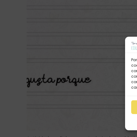
Par
coo
co
com
con
car