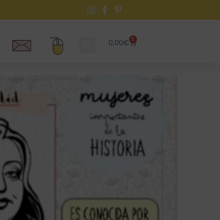
0
0,00
€