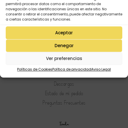
permitirá procesar datos como el comportamiento de
navegación o las identificaciones únicas en este sitio. No
consentir o retirar el consentimiento, puede afectar negativamente
a ciertas características y funciones.
Aceptar
Denegar
Mi Cuenta
Ver preferencias
Lista de deseos
Políticas de Cookies
Política de privacidad
Aviso Legal
Mi Perfil
Descargas
Estado de mi pedido
Preguntas Frecuentes
Tienda