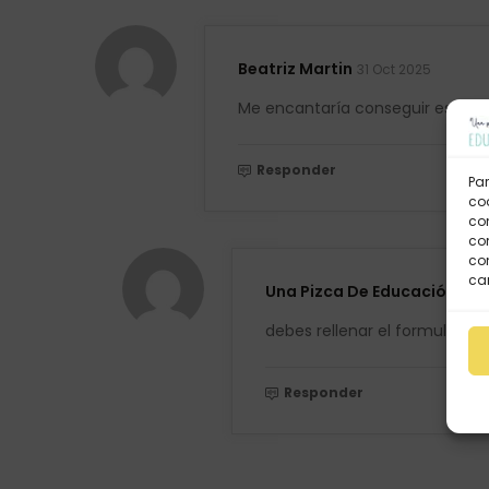
Beatriz Martin
31 Oct 2025
Me encantaría conseguir esta f
Responder
Par
coo
co
com
con
car
Una Pizca De Educación
12 N
debes rellenar el formulario 
Responder