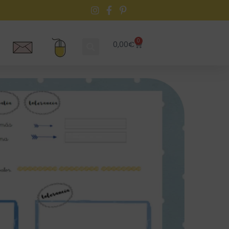
0
0,00
€