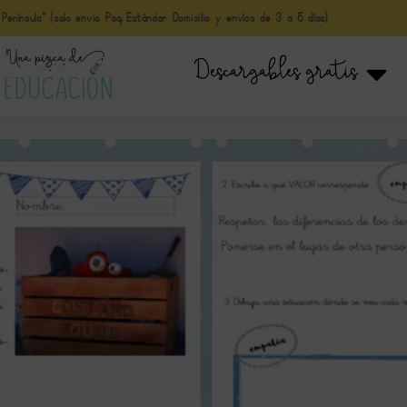
nínsula* (solo envio Paq Estándar Domicilio y envíos de 3 a 5 días)
Descargables gratis