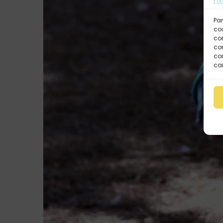
Par
coo
co
com
con
car