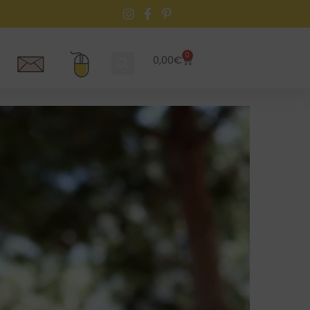
0
0,00
€