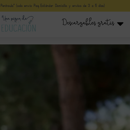
nínsula* (solo envio Paq Estándar Domicilio y envíos de 3 a 5 días)
Descargables gratis