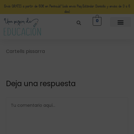
Envío GRATIS a partir de 50€ en Península* (solo envio Paq Estándar Domicilio y envíos de 3 a 5
días)
0
Cartells pissarra
Deja una respuesta