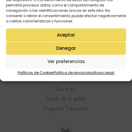
del dispositivo. El consentimiento de estas tecnologías nos
permitirá procesar datos como el comportamiento de
navegación o las identificaciones únicas en este sitio. No
consentir o retirar el consentimiento, puede afectar negativamente
a ciertas características y funciones.
Aceptar
Denegar
Ver preferencias
Mi Cuenta
Lista de deseos
Políticas de Cookies
Política de privacidad
Aviso Legal
Mi Perfil
Descargas
Estado de mi pedido
Preguntas Frecuentes
Tienda