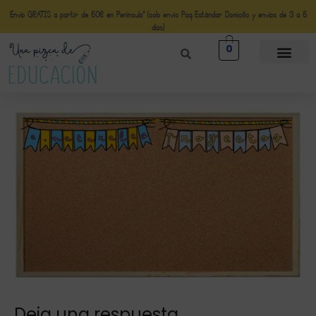
Envío GRATIS a partir de 50€ en Península* (solo envio Paq Estándar Domicilio y envíos de 3 a 5
días)
0
Deja una respuesta