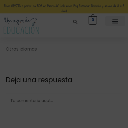
Envío GRATIS a partir de 50€ en Península* (solo envio Paq Estándar Domicilio y envíos de 3 a 5
días)
0
Otros idiomas
Deja una respuesta