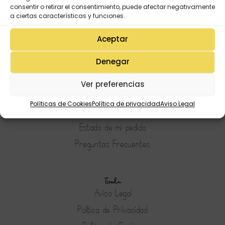
consentir o retirar el consentimiento, puede afectar negativamente
a ciertas características y funciones.
Aceptar
Denegar
Mi Cuenta
Lista de deseos
Ver preferencias
Mi Perfil
Políticas de Cookies
Política de privacidad
Aviso Legal
Descargas
Estado de mi pedido
Preguntas Frecuentes
Tienda
Aviso Legal
Política de Privacidad