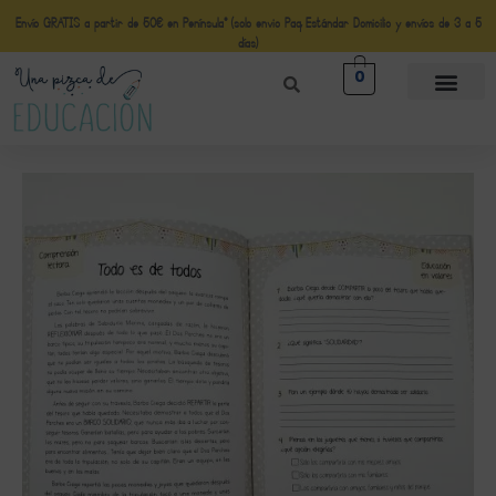
Envío GRATIS a partir de 50€ en Península* (solo envio Paq Estándar Domicilio y envíos de 3 a 5
días)
0