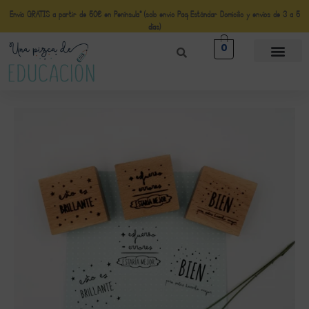
Envío GRATIS a partir de 50€ en Península* (solo envio Paq Estándar Domicilio y envíos de 3 a 5
días)
0