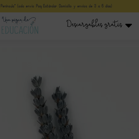
nínsula* (solo envio Paq Estándar Domicilio y envíos de 3 a 5 días)
Descargables gratis