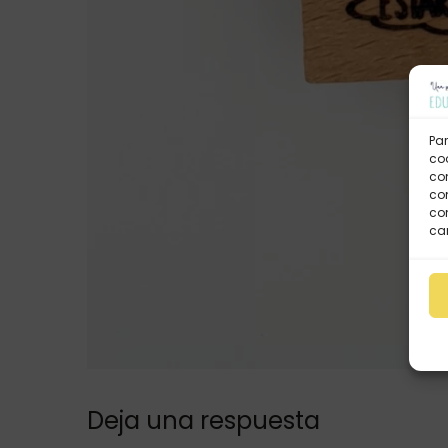
Par
coo
co
com
con
car
Deja una respuesta